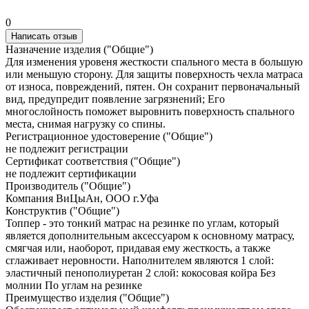
0
Написать отзыв
Назначение изделия ("Общие")
Для изменения уровеня жесткости спального места в большую
или меньшую сторону. Для защиты поверхность чехла матраса
от износа, повреждений, пятен. Он сохранит первоначальный
вид, предупредит появление загрязнений; Его
многослойность поможет выровнить поверхность спального
места, снимая нагрузку со спины.
Регистрационное удостоверение ("Общие")
не подлежит регистрации
Сертификат соответствия ("Общие")
не подлежит сертификации
Производитель ("Общие")
Компания ВиЦыАн, ООО г.Уфа
Конструктив ("Общие")
Топпер - это тонкий матрас на резинке по углам, который
является дополнительным аксессуаром к основному матрасу,
смягчая или, наоборот, придавая ему жесткость, а также
сглаживает неровности. Наполнителем являются 1 слой:
эластичный пенополиуретан 2 слой: кокосовая койра Без
молнии По углам на резинке
Преимущество изделия ("Общие")