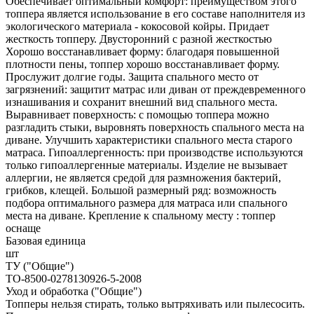
Обеспечивает оптимальный комфорт: преимуществом этого
топпера является использование в его составе наполнителя из
экологического материала - кокосовой койры. Придает
жесткость топперу. Двусторонний с разной жесткостью
Хорошо восстанавливает форму: благодаря повышенной
плотности пены, топпер хорошо восстанавливает форму.
Прослужит долгие годы. Защита спального место от
загрязнений: защитит матрас или диван от преждевременного
изнашивания и сохранит внешний вид спального места.
Выравнивает поверхность: с помощью топпера можно
разгладить стыки, выровнять поверхность спального места на
диване. Улучшить характеристики спального места старого
матраса. Гипоаллергенность: при производстве используются
только гипоаллергенные материалы. Изделие не вызывает
аллергии, не является средой для размножения бактерий,
грибков, клещей. Большой размерный ряд: возможность
подбора оптимального размера для матраса или спального
места на диване. Крепление к спальному месту : топпер
оснаще
Базовая единица
шт
ТУ ("Общие")
ТО-8500-0278130926-5-2008
Уход и обработка ("Общие")
Топперы нельзя стирать, только вытряхивать или пылесосить.