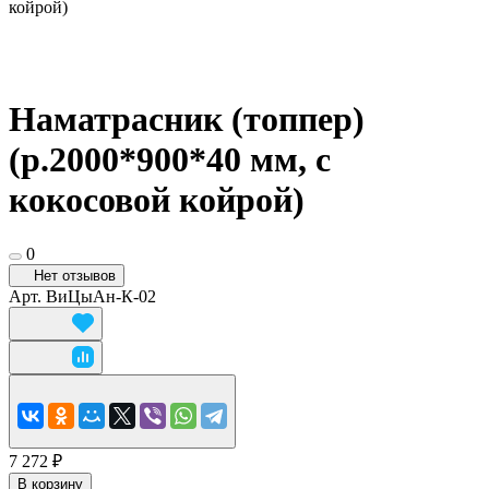
койрой)
Наматрасник (топпер)
(р.2000*900*40 мм, с
кокосовой койрой)
0
Нет отзывов
Арт.
ВиЦыАн-К-02
7 272 ₽
В корзину