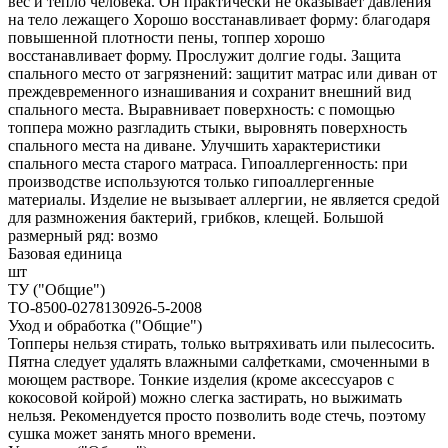
вес и тепло человека. Он практически не оказывает давления
на тело лежащего Хорошо восстанавливает форму: благодаря
повышенной плотности пены, топпер хорошо
восстанавливает форму. Прослужит долгие годы. Защита
спального место от загрязнений: защитит матрас или диван от
преждевременного изнашивания и сохранит внешний вид
спального места. Выравнивает поверхность: с помощью
топпера можно разгладить стыки, выровнять поверхность
спального места на диване. Улучшить характеристики
спального места старого матраса. Гипоаллергенность: при
производстве используются только гипоаллергенные
материалы. Изделие не вызывает аллергии, не является средой
для размножения бактерий, грибков, клещей. Большой
размерный ряд: возмо
Базовая единица
шт
ТУ ("Общие")
ТО-8500-0278130926-5-2008
Уход и обработка ("Общие")
Топперы нельзя стирать, только вытряхивать или пылесосить.
Пятна следует удалять влажными салфетками, смоченными в
моющем растворе. Тонкие изделия (кроме аксессуаров с
кокосовой койрой) можно слегка застирать, но выжимать
нельзя. Рекомендуется просто позволить воде стечь, поэтому
сушка может занять много времени.