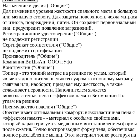
Назначение изделия ("Общие")
Для изменения уровеня жесткости спального места в большую
или меньшую сторону. Для защиты поверхность чехла матраса
от износа, повреждений, пятен. Он сохранит первоначальный
вид, предупредит появление загрязнений.
Регистрационное удостоверение ("Общие")
не подлежит регистрации
Сертификат соответствия ("Общие")
не подлежит сертификации
Производитель ("Общие")
Компания ВиЦыАн, ООО г.Уфа
Конструктив ("Общие")
Топпер - это тонкий матрас на резинке по углам, который
является дополнительным аксессуаром к основному матрасу,
смягчая или, наоборот, придавая ему жесткость, а также
сглаживает неровности. Наполнителем является
вязкоэластичная пена с эффектом памяти Без молнии По
углам на резинке
Преимущество изделия ("Общие")
Обеспечивает оптимальный комфорт: вязкоэластичная пена с
«эффектом памяти» - материал с особыми свойствами,
который характеризуется медленным восстановлением формы
после сжатия. Точно воспроизводит форму тела, обеспечивая
полное расслабление мышц. Этот материал тонко реагируя на