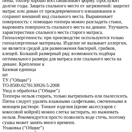
пены, топпер хорошо восстанавливает форму. Прослужит
долгие годы. Защита спального место от загрязнений: защитит
матрас или диван от преждевременного изнашивания и
сохранит внешний вид спального места. Выравнивает
поверхность: с помощью топпера можно разгладить стыки,
выровнять поверхность спального места на диване. Улучшить
характеристики спального места старого матраса.
Гипоаллергенность: при производстве используются только
гипоаллергенные материалы. Изделие не вызывает аллергии,
не является средой для размножения бактерий, грибков,
клещей. Большой размерный ряд: возможность подбора
оптимального размера для матраса или спального места на
диване. Крепление к
Базовая единица
шт
ТУ ("Общие")
ТО-8500-0278130926-5-2008
Уход и обработка ("Общие")
Топперы нельзя стирать, только вытряхивать или пылесосить.
Пятна следует удалять влажными салфетками, смоченными в
моющем растворе. Тонкие изделия (кроме аксессуаров с
кокосовой койрой) можно слегка застирать, но выжимать
нельзя. Рекомендуется просто позволить воде стечь, поэтому
сушка может занять много времени.
Упаковка ("Общие")