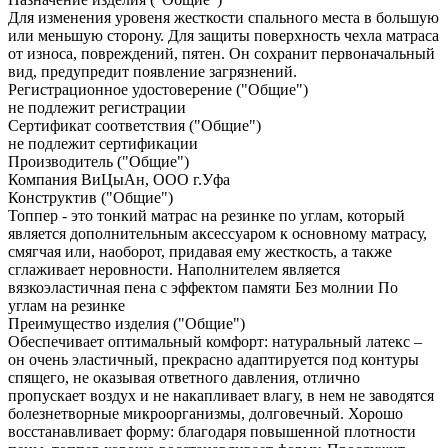
Для изменения уровеня жесткости спального места в большую
или меньшую сторону. Для защиты поверхность чехла матраса
от износа, повреждений, пятен. Он сохранит первоначальный
вид, предупредит появление загрязнений.
Регистрационное удостоверение ("Общие")
не подлежит регистрации
Сертификат соответствия ("Общие")
не подлежит сертификации
Производитель ("Общие")
Компания ВиЦыАн, ООО г.Уфа
Конструктив ("Общие")
Топпер - это тонкий матрас на резинке по углам, который
является дополнительным аксессуаром к основному матрасу,
смягчая или, наоборот, придавая ему жесткость, а также
сглаживает неровности. Наполнителем является
вязкоэластичная пена с эффектом памяти Без молнии По
углам на резинке
Преимущество изделия ("Общие")
Обеспечивает оптимальный комфорт: натуральный латекс –
он очень эластичный, прекрасно адаптируется под контуры
спящего, не оказывая ответного давления, отлично
пропускает воздух и не накапливает влагу, в нем не заводятся
болезнетворные микроорганизмы, долговечный. Хорошо
восстанавливает форму: благодаря повышенной плотности