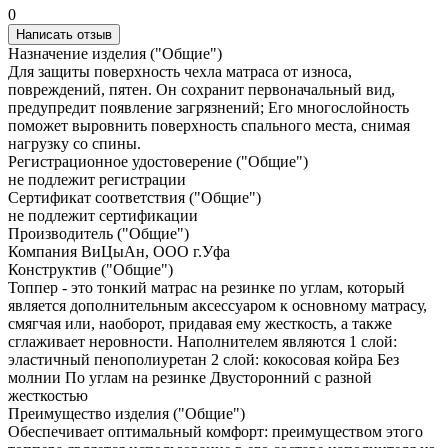
0
Написать отзыв
Назначение изделия ("Общие")
Для защиты поверхность чехла матраса от износа,
повреждений, пятен. Он сохранит первоначальный вид,
предупредит появление загрязнений; Его многослойность
поможет выровнить поверхность спального места, снимая
нагрузку со спины.
Регистрационное удостоверение ("Общие")
не подлежит регистрации
Сертификат соответствия ("Общие")
не подлежит сертификации
Производитель ("Общие")
Компания ВиЦыАн, ООО г.Уфа
Конструктив ("Общие")
Топпер - это тонкий матрас на резинке по углам, который
является дополнительным аксессуаром к основному матрасу,
смягчая или, наоборот, придавая ему жесткость, а также
сглаживает неровности. Наполнителем являются 1 слой:
эластичный пенополиуретан 2 слой: кокосовая койра Без
молнии По углам на резинке Двусторонний с разной
жесткостью
Преимущество изделия ("Общие")
Обеспечивает оптимальный комфорт: преимуществом этого