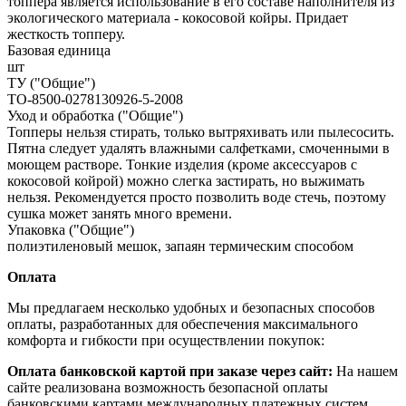
топпера является использование в его составе наполнителя из
экологического материала - кокосовой койры. Придает
жесткость топперу.
Базовая единица
шт
ТУ ("Общие")
ТО-8500-0278130926-5-2008
Уход и обработка ("Общие")
Топперы нельзя стирать, только вытряхивать или пылесосить.
Пятна следует удалять влажными салфетками, смоченными в
моющем растворе. Тонкие изделия (кроме аксессуаров с
кокосовой койрой) можно слегка застирать, но выжимать
нельзя. Рекомендуется просто позволить воде стечь, поэтому
сушка может занять много времени.
Упаковка ("Общие")
полиэтиленовый мешок, запаян термическим способом
Оплата
Мы предлагаем несколько удобных и безопасных способов
оплаты, разработанных для обеспечения максимального
комфорта и гибкости при осуществлении покупок:
Оплата банковской картой при заказе через сайт:
На нашем
сайте реализована возможность безопасной оплаты
банковскими картами международных платежных систем