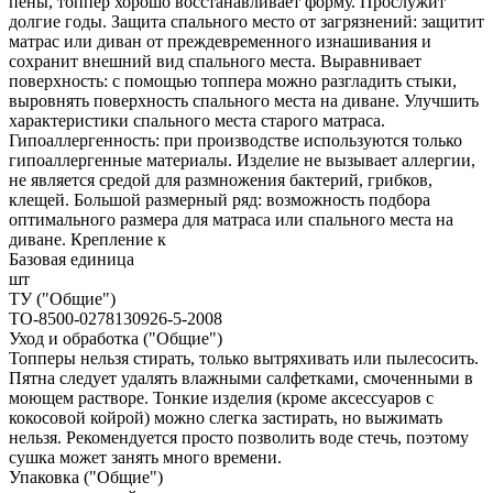
пены, топпер хорошо восстанавливает форму. Прослужит
долгие годы. Защита спального место от загрязнений: защитит
матрас или диван от преждевременного изнашивания и
сохранит внешний вид спального места. Выравнивает
поверхность: с помощью топпера можно разгладить стыки,
выровнять поверхность спального места на диване. Улучшить
характеристики спального места старого матраса.
Гипоаллергенность: при производстве используются только
гипоаллергенные материалы. Изделие не вызывает аллергии,
не является средой для размножения бактерий, грибков,
клещей. Большой размерный ряд: возможность подбора
оптимального размера для матраса или спального места на
диване. Крепление к
Базовая единица
шт
ТУ ("Общие")
ТО-8500-0278130926-5-2008
Уход и обработка ("Общие")
Топперы нельзя стирать, только вытряхивать или пылесосить.
Пятна следует удалять влажными салфетками, смоченными в
моющем растворе. Тонкие изделия (кроме аксессуаров с
кокосовой койрой) можно слегка застирать, но выжимать
нельзя. Рекомендуется просто позволить воде стечь, поэтому
сушка может занять много времени.
Упаковка ("Общие")