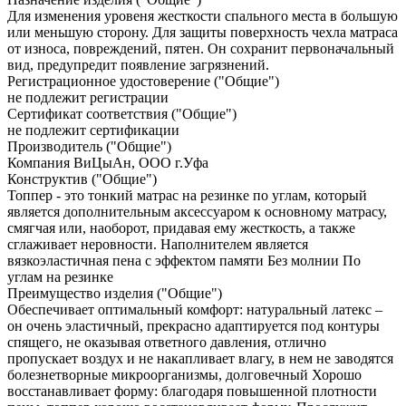
Для изменения уровеня жесткости спального места в большую
или меньшую сторону. Для защиты поверхность чехла матраса
от износа, повреждений, пятен. Он сохранит первоначальный
вид, предупредит появление загрязнений.
Регистрационное удостоверение ("Общие")
не подлежит регистрации
Сертификат соответствия ("Общие")
не подлежит сертификации
Производитель ("Общие")
Компания ВиЦыАн, ООО г.Уфа
Конструктив ("Общие")
Топпер - это тонкий матрас на резинке по углам, который
является дополнительным аксессуаром к основному матрасу,
смягчая или, наоборот, придавая ему жесткость, а также
сглаживает неровности. Наполнителем является
вязкоэластичная пена с эффектом памяти Без молнии По
углам на резинке
Преимущество изделия ("Общие")
Обеспечивает оптимальный комфорт: натуральный латекс –
он очень эластичный, прекрасно адаптируется под контуры
спящего, не оказывая ответного давления, отлично
пропускает воздух и не накапливает влагу, в нем не заводятся
болезнетворные микроорганизмы, долговечный Хорошо
восстанавливает форму: благодаря повышенной плотности